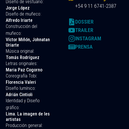
Diseño de vestuario:
+54 9 11 6741-2387
Jorge López
Diseño de muñeco:
Alfredo Iriarte
DOSSIER
Construcción del
TRAILER
muñeco:
INSTAGRAM
Víctor Miñón, Johnatan
Uriarte
PRENSA
Música original:
Tomás Rodríguez
Letras originales:
Maria Paz Cogorno
Coreografía Tobi:
Florencia Valeri
Diseño lumínico:
Adrián Cintioli
Identidad y Diseño
gráfico:
Lima. La imagen de les
artistas
Producción general: