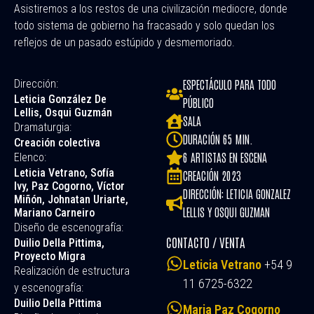
Asistiremos a los restos de una civilización mediocre, donde
todo sistema de gobierno ha fracasado y solo quedan los
reflejos de un pasado estúpido y desmemoriado.
Dirección:
ESPECTÁCULO PARA TODO
Leticia González De
PÚBLICO
Lellis, Osqui Guzmán
SALA
Dramaturgia:
DURACIÓN 65 MIN.
Creación colectiva
6 ARTISTAS EN ESCENA
Elenco:
Leticia Vetrano, Sofía
CREACIÓN 2023
Ivy, Paz Cogorno, Víctor
DIRECCIÓN: LETICIA GONZALEZ
Miñón, Johnatan Uriarte,
LELLIS Y OSQUI GUZMAN
Mariano Carneiro
Diseño de escenografía:
CONTACTO / VENTA
Duilio Della Pittima,
Proyecto Migra
Leticia Vetrano
+54 9
Realización de estructura
11 6725-6322
y escenografía:
Duilio Della Pittima
Maria Paz Cogorno