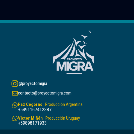
@proyectomigra
contacto@proyectomigra.com
Paz Cogorno
· Producción Argentina
+5491167412387
Victor Miñón
· Producción Uruguay
+59898171933